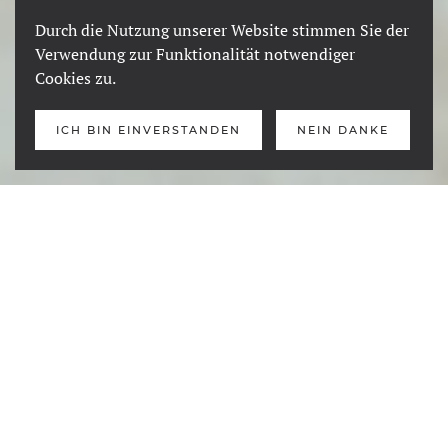
Durch die Nutzung unserer Website stimmen Sie der
Verwendung zur Funktionalität notwendiger
Cookies zu.
ICH BIN EINVERSTANDEN
NEIN DANKE
Herzlich willkommen beim
TSV Fischach Abteilung
Schwimmen
. Mit viel Freude und Teamgeist bringen wir
den Kleinsten das Schwimmen bei, trainieren in
verschiedenen Leistungsgruppen für Wettkämpfe und
sorgen für Spaß und Entspannung mit unserer
Wassergymnastik. Teamgeist und Spaß stehen im
Vordergrund.